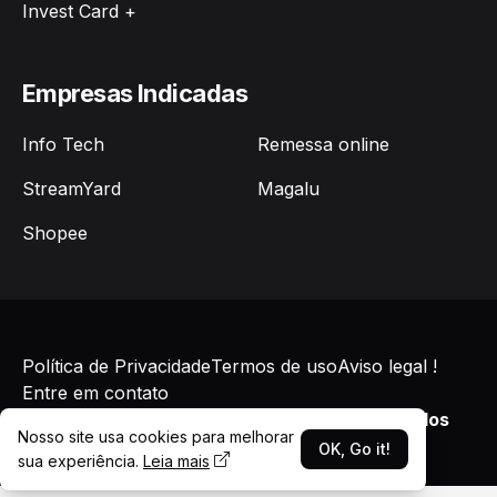
Invest Card +
Empresas Indicadas
Info Tech
Remessa online
StreamYard
Magalu
Shopee
Política de Privacidade
Termos de uso
Aviso legal !
Entre em contato
©2026
LINUXPERT
-
Todos Direitos Reservados
Nosso site usa cookies para melhorar
OK, Go it!
sua experiência.
Leia mais