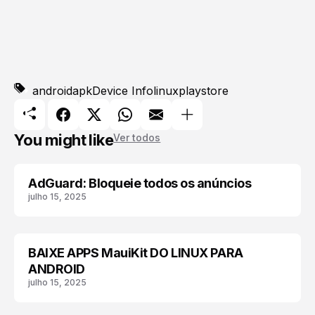
android
apk
Device Info
linux
playstore
You might like
Ver todos
AdGuard: Bloqueie todos os anúncios
ADGUARD
julho 15, 2025
BAIXE APPS MauiKit DO LINUX PARA
ANDROID
ANDROID
julho 15, 2025