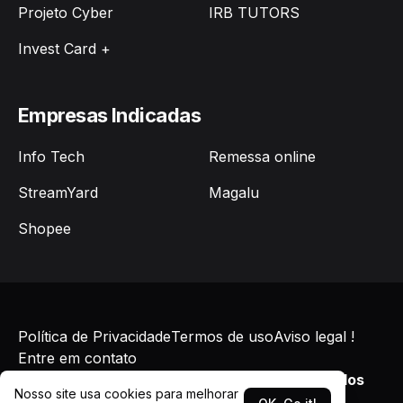
Projeto Cyber
IRB TUTORS
Invest Card +
Empresas Indicadas
Info Tech
Remessa online
StreamYard
Magalu
Shopee
Política de Privacidade
Termos de uso
Aviso legal !
Entre em contato
©2026
LINUXPERT
-
Todos Direitos Reservados
Nosso site usa cookies para melhorar