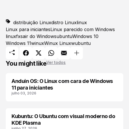
distribuição Linux
distro Linux
linux
Linux para iniciantes
Linux parecido com Windows
linuxfx
sair do Windows
ubuntu
Windows 10
Windows 11
winux
Winux Linux
wubuntu
You might like
Ver todos
Anduin OS: O Linux com cara de Windows
ANDUIN OS
11 para iniciantes
julho 03, 2026
Kubuntu: O Ubuntu com visual moderno do
DISTRIBUIÇÃO LINUX
KDE Plasma
junho 27, 2026