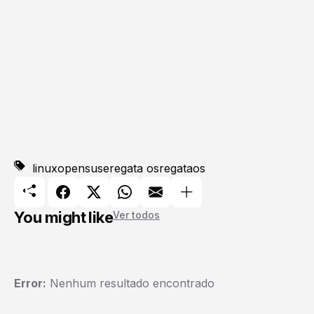
linux
opensuse
regata os
regataos
You might like
Ver todos
Error:
Nenhum resultado encontrado