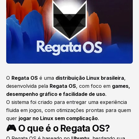
O
Regata OS
é uma
distribuição Linux brasileira
,
desenvolvida pela
Regata OS
, com foco em
games,
desempenho gráfico e facilidade de uso
.
O sistema foi criado para entregar uma experiência
fluida em jogos, com otimizações prontas para quem
quer
jogar no Linux sem complicação
.
🎮 O que é o Regata OS?
O Regata OS é baseado no
Ubuntu
, herdando sua