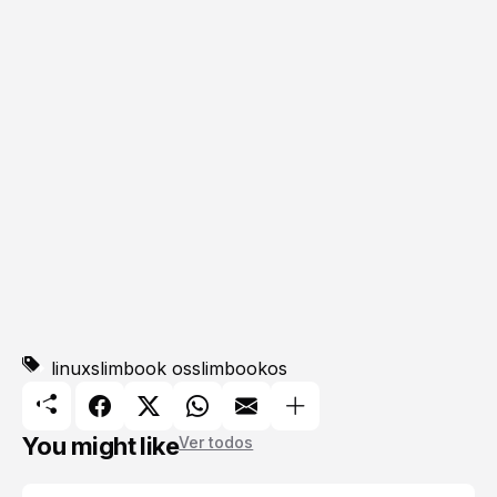
linux
slimbook os
slimbookos
You might like
Ver todos