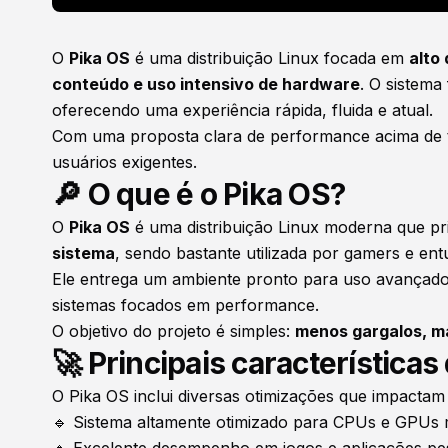
O
Pika OS
é uma distribuição Linux focada em
alto
conteúdo e uso intensivo de hardware
. O sistema
oferecendo uma experiência rápida, fluida e atual.
Com uma proposta clara de performance acima de tud
usuários exigentes.
🔎 O que é o Pika OS?
O
Pika OS
é uma distribuição Linux moderna que pr
sistema
, sendo bastante utilizada por gamers e entu
Ele entrega um ambiente pronto para uso avançado
sistemas focados em performance.
O objetivo do projeto é simples:
menos gargalos, ma
🚀 Principais características
O Pika OS inclui diversas otimizações que impacta
🔹 Sistema altamente otimizado para CPUs e GPUs
🔹 Excelente desempenho em jogos e aplicações pe