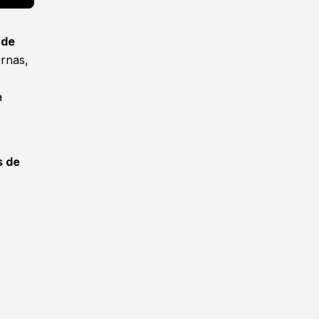
 de
rnas,
a
s de