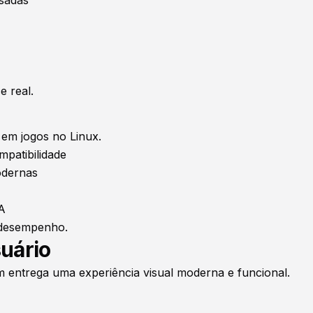
 real.
em jogos no Linux.
patibilidade
odernas
A
r desempenho.
suário
entrega uma experiência visual moderna e funcional.