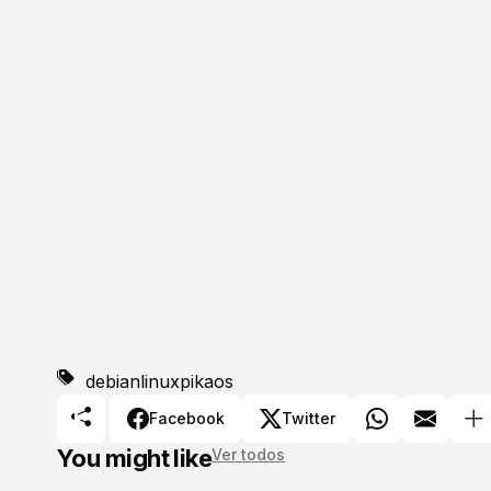
debian
linux
pikaos
Facebook
Twitter
You might like
Ver todos