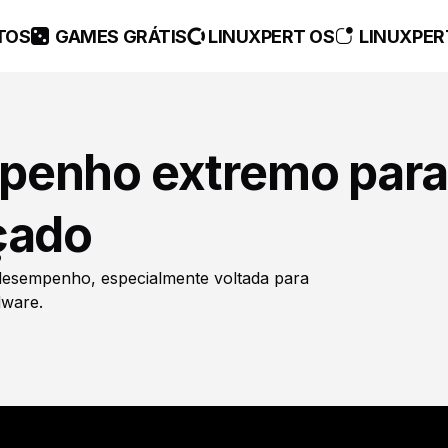
TOS
GAMES GRÁTIS
LINUXPERT OS
LINUXPER
penho extremo para
çado
 desempenho, especialmente voltada para
dware.