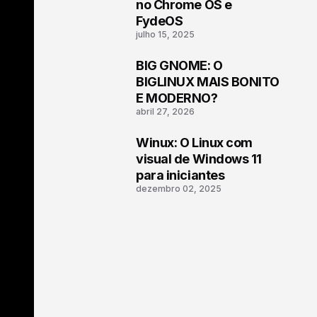
1
no Chrome OS e
FydeOS
julho 15, 2025
BIG GNOME: O
2
BIGLINUX MAIS BONITO
E MODERNO?
abril 27, 2026
Winux: O Linux com
3
visual de Windows 11
para iniciantes
dezembro 02, 2025