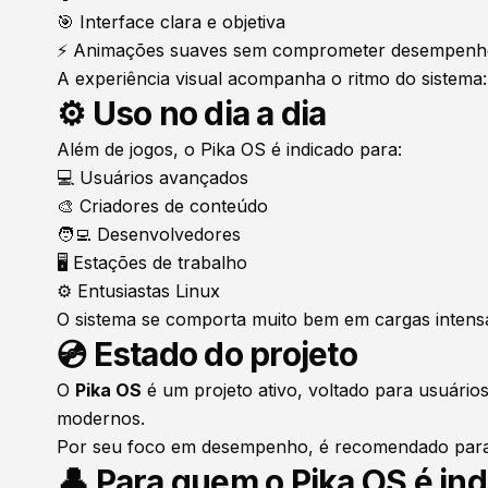
🎯 Interface clara e objetiva
⚡ Animações suaves sem comprometer desempenh
A experiência visual acompanha o ritmo do sistema: 
⚙️ Uso no dia a dia
Além de jogos, o Pika OS é indicado para:
💻 Usuários avançados
🎨 Criadores de conteúdo
🧑‍💻 Desenvolvedores
🖥️ Estações de trabalho
⚙️ Entusiastas Linux
O sistema se comporta muito bem em cargas intens
💿 Estado do projeto
O
Pika OS
é um projeto ativo, voltado para usuári
modernos.
Por seu foco em desempenho, é recomendado para q
👤 Para quem o Pika OS é in