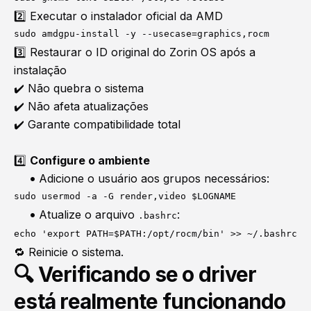
2️⃣ Executar o instalador oficial da AMD
sudo amdgpu-install -y --usecase=graphics,rocm
3️⃣ Restaurar o ID original do Zorin OS após a
instalação
✔️ Não quebra o sistema
✔️ Não afeta atualizações
✔️ Garante compatibilidade total
4️⃣
Configure o ambiente
Adicione o usuário aos grupos necessários:
sudo usermod -a -G render,video $LOGNAME
Atualize o arquivo
:
.bashrc
echo 'export PATH=$PATH:/opt/rocm/bin' >> ~/.bashrc
🔁 Reinicie o sistema.
🔍 Verificando se o driver
está realmente funcionando