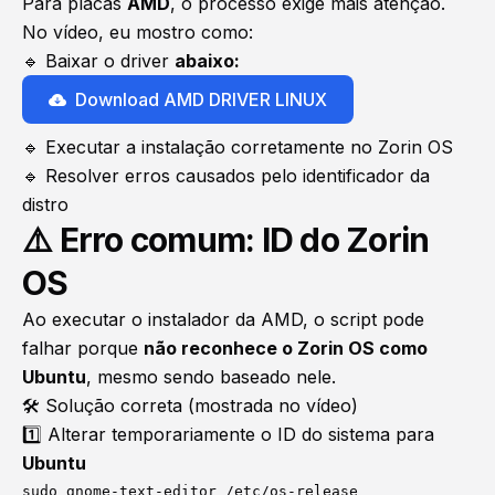
Para placas
AMD
, o processo exige mais atenção.
No vídeo, eu mostro como:
🔹 Baixar o driver
abaixo:
Download AMD DRIVER LINUX
🔹 Executar a instalação corretamente no Zorin OS
🔹 Resolver erros causados pelo identificador da
distro
⚠️ Erro comum: ID do Zorin
OS
Ao executar o instalador da AMD, o script pode
falhar porque
não reconhece o Zorin OS como
Ubuntu
, mesmo sendo baseado nele.
🛠️ Solução correta (mostrada no vídeo)
1️⃣ Alterar temporariamente o ID do sistema para
Ubuntu
sudo gnome-text-editor /etc/os-release